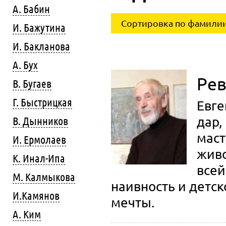
А. Бабин
Сортировка по фамилии
И. Бажутина
И. Бакланова
А. Бух
Рев
В. Бугаев
Г. Быстрицкая
Евге
В. Дынников
дар,
маст
И. Ермолаев
живо
К. Инал-Ипа
всей
М. Калмыкова
наивность и детс
И.Камянов
мечты.
А. Ким