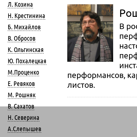
Л. Козина
Ро
Н. Крестинина
В ро
Б. Михайлов
перф
В. Обросов
наст
К. Ольгинская
перф
Ю. Похалецкая
инст
М.Проценко
перформансов, ка
Е. Ревяков
листов.
М. Рошняк
В. Сахатов
Н. Северина
А.Слепышев