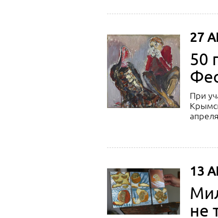
27 А
50 
Фео
При уч
Крымск
апреля
13 А
Мил
не 