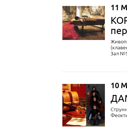
11 М
КО
пе
Живопи
(клаве
Зал №5 
10 М
ДА
Струнн
Феокти