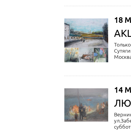
18 М
АК
Только
Сутяги
Москва
14 М
ЛЮД
Вернис
ул.Заб
суббота