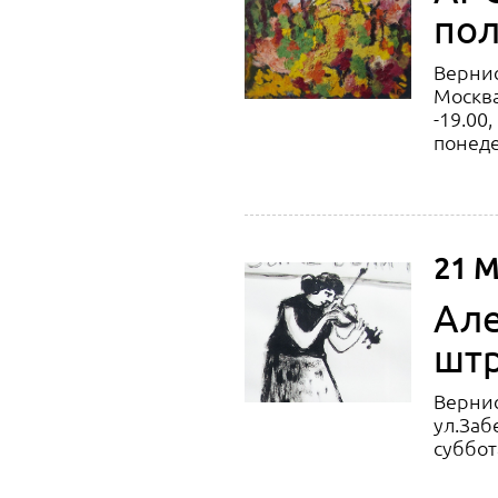
пол
Вернис
Москва
-19.00
понед
21 М
Але
штр
Вернис
ул.Заб
суббота