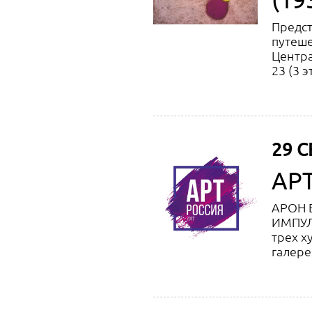
Предст
путеше
Центра
23 (3 э
29 С
АРТ
АРОН 
ИМПУЛ
трех х
галере