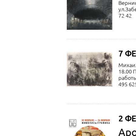
Вернис
ул.Заб
72 42
7 ФЕ
Михаил
18.00 
работы:
495 62
2 ФЕ
Аро