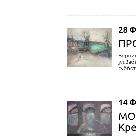
28 Ф
ПРО
Вернис
ул.Заб
суббота
14 Ф
МОС
Кре