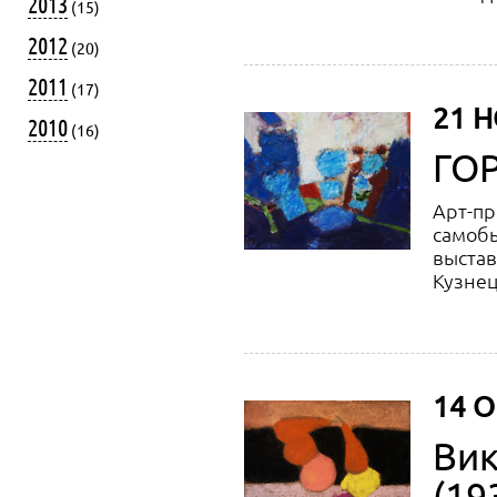
2013
(15)
2012
(20)
2011
(17)
21 Н
2010
(16)
ГО
Арт-пр
самобы
выстав
Кузнец
14 О
Вик
(19