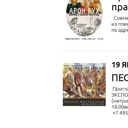
пра
Совмес
из пле
по адр
19 Я
ПЕ
Пригла
ЭКСПО-
(метро
18.00в
+7 495